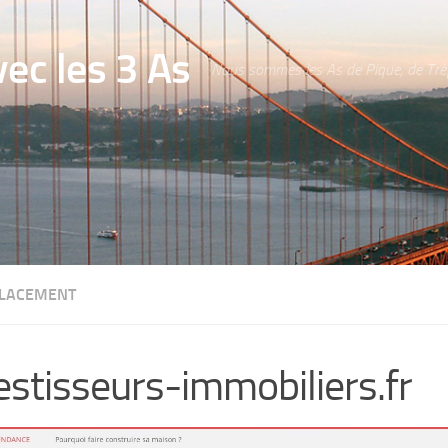
ec les 3 As
Nous sommes les As de Pique, de Trèf
PLACEMENT
estisseurs-immobiliers.fr