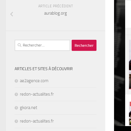
ARTICLE PRÉCÉDENT
aurablog.org
Rechercher :
ARTICLES ET SITES À DÉCOUVRIR
ae2agence.com
redon-actualites.fr
gkora.net
redon-actualites.fr