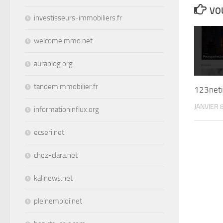
VOU
investisseurs-immobiliers.fr
welcomeimmo.net
aurablog.org
tandemimmobilier.fr
123net
JANVIER 
informationinflux.org
ecseri.net
chez-clara.net
kalinews.net
pleinemploi.net