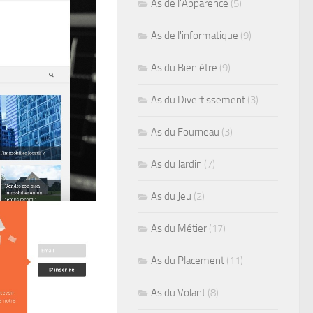
As de l'Apparence
(5)
As de l'informatique
(9)
As du Bien être
(9)
As du Divertissement
(3)
As du Fourneau
(3)
As du Jardin
(7)
As du Jeu
(2)
As du Métier
(17)
As du Placement
(11)
As du Volant
(8)