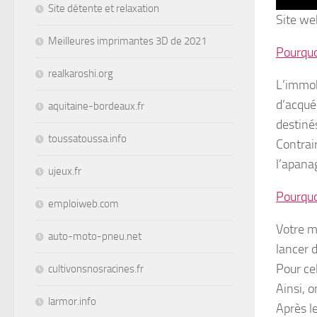
Site détente et relaxation
Site we
Meilleures imprimantes 3D de 2021
Pourquoi
realkaroshi.org
L’immobi
d’acquér
aquitaine-bordeaux.fr
destinés
toussatoussa.info
Contrai
l’apana
ujeux.fr
Pourquo
emploiweb.com
Votre ma
auto-moto-pneu.net
lancer d
Pour ce
cultivonsnosracines.fr
Ainsi, 
larmor.info
Après l