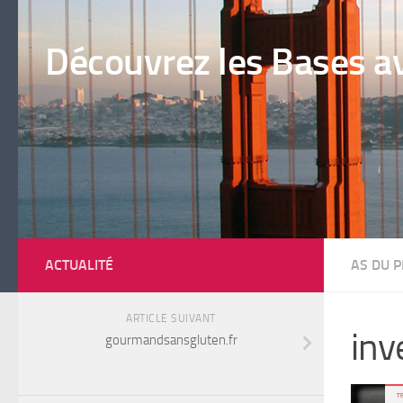
Skip to content
Découvrez les Bases av
ACTUALITÉ
AS DU 
ARTICLE SUIVANT
inv
gourmandsansgluten.fr