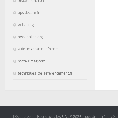
beaute-chic.com
upsidecom.fr
wdcar.org
nws-online.org
auto-mechanic-info.com
moteurmag.com
techniques-de-referencement.fr
Découvrez les Bases avec les 3 As © 2026. Tous droits réservés.