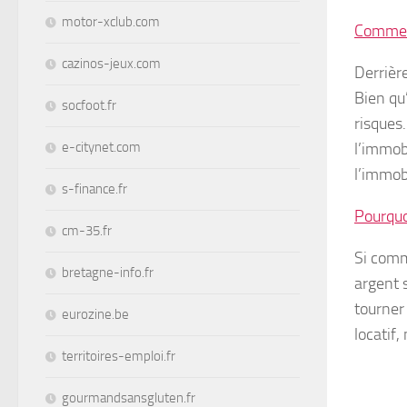
motor-xclub.com
Comment
cazinos-jeux.com
Derrièr
Bien qu’
socfoot.fr
risques
l’immob
e-citynet.com
l’immob
s-finance.fr
Pourquoi
cm-35.fr
Si comm
bretagne-info.fr
argent s
tourner
eurozine.be
locatif,
territoires-emploi.fr
gourmandsansgluten.fr